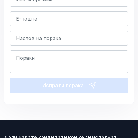
Испрати порака
Дали барате кандидати кои ќе ги исполнат