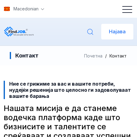
Macedonian
Најава
Контакт
Почетна
/
Контакт
Ние се грижимe за вас и вашите потреби,
нудејќи решенија што целосно ги задоволуваат
вашите барања
Нашата мисија е да станеме
водечка платформа каде што
бизнисите и талентите се
среќаваат и создаваат успешни